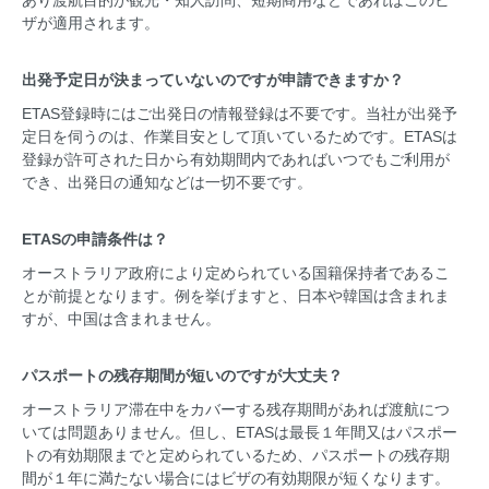
あり渡航目的が観光・知人訪問、短期商用などであればこのビ
ザが適用されます。
出発予定日が決まっていないのですが申請できますか？
ETAS登録時にはご出発日の情報登録は不要です。当社が出発予
定日を伺うのは、作業目安として頂いているためです。ETASは
登録が許可された日から有効期間内であればいつでもご利用が
でき、出発日の通知などは一切不要です。
ETASの申請条件は？
オーストラリア政府により定められている国籍保持者であるこ
とが前提となります。例を挙げますと、日本や韓国は含まれま
すが、中国は含まれません。
パスポートの残存期間が短いのですが大丈夫？
オーストラリア滞在中をカバーする残存期間があれば渡航につ
いては問題ありません。但し、ETASは最長１年間又はパスポー
トの有効期限までと定められているため、パスポートの残存期
間が１年に満たない場合にはビザの有効期限が短くなります。