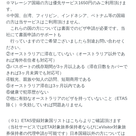
※マレーシア国籍の方は優先サービス1650円のみご利用頂けま
す。
※中国、台湾、フィリピン、インドネシア、ベトナム等の国籍
の方は当サービスはご利用頂けません。
これらの国の方については書面でのビザ申請が必要です。当
社にて書面申請のサポートも
行っていますのでご希望ございましたら別途お問い合わせく
ださい。
②オーストラリアに滞在していない（オーストラリア以外であ
れば海外在住者も対応可）
③パスポートの残存期間が3ヶ月以上ある（滞在日数をカバーで
きれば3ヶ月未満でも対応可）
④観光、親族や知人の訪問、短期商用である
⑤オーストラリア滞在は3ヶ月以内である
⑥健康で犯罪歴がない
⑦他に有効なオーストラリアのビザを持っていないこと（ETAS
除く）※失効していれば問題ありません
（※1）ETAS登録対象国リストは
こちら
よりご確認頂けます
（当社サービスではETA対象旅券保持者ならびにeVisitor対象旅
券保持者の代理申請が可能です）日本国籍以外の方については