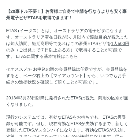
【20豪ドル不要！】お客様ご自身で申請を行なうよりも安く豪
州電子ビザETASを取得できます！
ETAS (イータス）とは、オーストラリアの電子ビザになりま
す。オーストラリア滞在日数が3ヶ月以内で渡航目的が観光また
は知人訪問、短期商用等であればこの豪州ETASビザを
1人500円
のみ（ご出発まで７日以上ある方）
で取得することが可能で
す。
ETASに関する基本情報はこちら
≪オススメ≫ お申込の際の会員登録は任意ですが、会員登録を
すると、ページ右上の【マイアカウント】から、いつでもお手
続きの進捗状況を確認して頂くことが可能です。
2013年3月23日以降に発行されたETASは観光、商用の区別が無
くなりました。
現行のシステムでは、有効なETASをお持ちでも、ETASの再登
録が可能です。但し、現在有効なETASが失効するまで、新しく
登録したETASがスタンバイになります。有効なETASが失効し
次第、スタンバイになっていたETASが有効になります。従っ